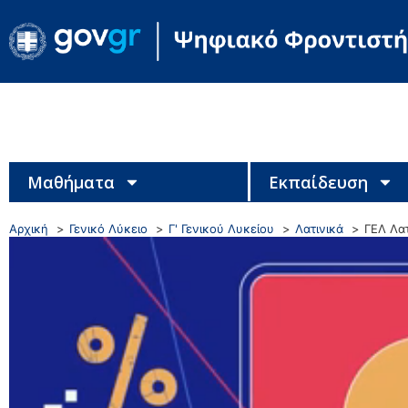
Μαθήματα
Εκπαίδευση
Αρχική
Γενικό Λύκειο
Γ' Γενικού Λυκείου
Λατινικά
ΓΕΛ Λατ