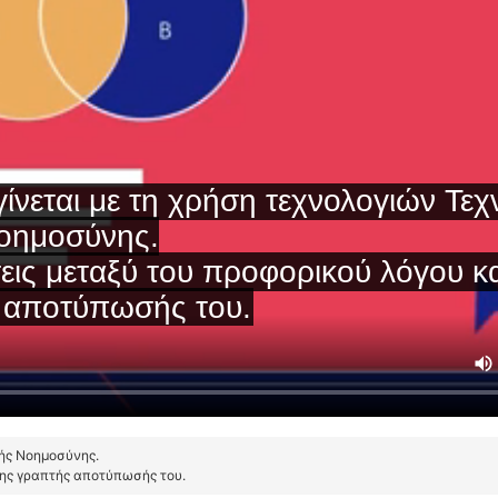
τής Νοημοσύνης.
της γραπτής αποτύπωσής του.