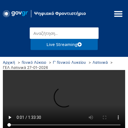
Live Streaming
Αρχική
Γενικό Λύκειο
Γ' Γενικού Λυκείου
Λατινικά
ΓΕΛ Λατινικά 27-01-2026