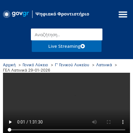
Live Streaming
Αρχική
Γενικό Λύκειο
Γ' Γενικού Λυκείου
Λατινικά
ΓΕΛ Λατινικά 29-01-2026