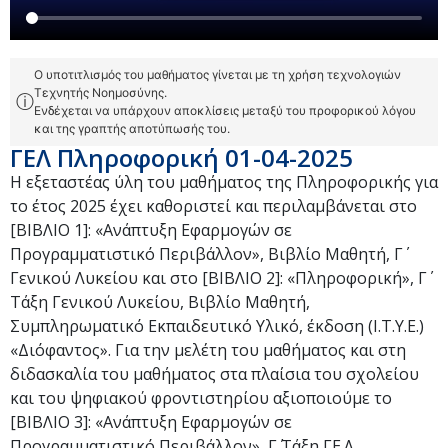
Ο υποτιτλισμός του μαθήματος γίνεται με τη χρήση τεχνολογιών
Τεχνητής Νοημοσύνης.
ⓘ
Ενδέχεται να υπάρχουν αποκλίσεις μεταξύ του προφορικού λόγου
και της γραπτής αποτύπωσής του.
ΓΕΛ Πληροφορική 01-04-2025
H εξεταστέας ύλη του μαθήματος της Πληροφορικής για
το έτος 2025 έχει καθοριστεί και περιλαμβάνεται στο
[ΒΙΒΛΙΟ 1]: «Ανάπτυξη Εφαρμογών σε
Προγραμματιστικό Περιβάλλον», Βιβλίο Μαθητή, Γ΄
Γενικού Λυκείου και στο [ΒΙΒΛΙΟ 2]: «Πληροφορική», Γ΄
Τάξη Γενικού Λυκείου, Βιβλίο Μαθητή,
Συμπληρωματικό Εκπαιδευτικό Υλικό, έκδοση (Ι.Τ.Υ.Ε.)
«Διόφαντος». Για την μελέτη του μαθήματος και στη
διδασκαλία του μαθήματος στα πλαίσια του σχολείου
και του ψηφιακού φροντιστηρίου αξιοποιούμε το
[ΒΙΒΛΙΟ 3]: «Ανάπτυξη Εφαρμογών σε
Προγραμματιστικό Περιβάλλον», Γ΄ Τάξη ΓΕ.Λ.,