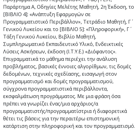
Παράρτημα Α, Οδηγίες Μελέτης Μαθητή, 2η Έκδοση, το
[ΒΙΒΛΙΟ 4]: «Ανάπτυξη Εφαρμογών σε
Προγραμματιστικό Περιβάλλον», Τετράδιο Μαθητή, Γ΄
Γενικού Λυκείου και το [ΒΙΒΛΙΟ 5]: «Πληροφορική», Γ΄
Τάξη Γενικού Λυκείου, Βιβλίο Μαθητή,
Συμπληρωματικό Εκπαιδευτικό Υλικό, Ενδεικτικές
Λύσεις Ασκήσεων, έκδοση (Ι.Τ.Υ.Ε.) «Διόφαντος».
Επιγραμματικά το μάθημα περιέχει την ανάλυση
προβλήματος, βασικές έννοιες αλγορίθμων, τις δομές
δεδομένων, τεχνικές σχεδίασης, εισαγωγή στον
προγραμματισμό και δομές προγραμματισμού,
σύγχρονα προγραμματιστικά περιβάλλοντα,
εκσφαλμάτωση προγράμματος. Με μια φράση όσα
πρέπει να γνωρίζει ένας/μια αρχάριος/α
προγραμματιστής/προγραμματίστρια ή διαφορετικά
θέτει τις βάσεις για την περαιτέρω επιστημονική
κατάρτιση στην πληροφορική και τον προγραμματισμό.