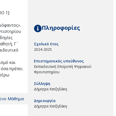
Ο 1]:
Διόφαντος».
Πληροφορίες
ντιστηρίου
Οδηγίες
θητή, Γ΄
Σχολικό έτος
2024-2025
αιδευτικό
Επιστημονικός υπεύθυνος
ισμό και
Εκπαιδευτική Επιτροπή Ψηφιακού
 όσα πρέπει
Φροντιστηρίου
ιτέρω
Σύλληψη
Δήμητρα Χατζηδάκη
ενο Μάθημα
Δημιουργία
Δήμητρα Χατζηδάκη