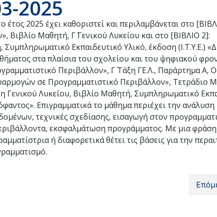
3-2025
 έτος 2025 έχει καθοριστεί και περιλαμβάνεται στο [ΒΙΒΛΙ
Βιβλίο Μαθητή, Γ΄ Γενικού Λυκείου και στο [ΒΙΒΛΙΟ 2]:
 Συμπληρωματικό Εκπαιδευτικό Υλικό, έκδοση (Ι.Τ.Υ.Ε.) «
μαθήματος στα πλαίσια του σχολείου και του ψηφιακού φρο
γραμματιστικό Περιβάλλον», Γ΄ Τάξη ΓΕ.Λ., Παράρτημα Α, 
Εφαρμογών σε Προγραμματιστικό Περιβάλλον», Τετράδιο Μα
Τάξη Γενικού Λυκείου, Βιβλίο Μαθητή, Συμπληρωματικό Εκπ
Διόφαντος». Επιγραμματικά το μάθημα περιέχει την ανάλυση
εδομένων, τεχνικές σχεδίασης, εισαγωγή στον προγραμματ
εριβάλλοντα, εκσφαλμάτωση προγράμματος. Με μια φράση
αμματίστρια ή διαφορετικά θέτει τις βάσεις για την περα
γραμματισμό.
Επόμ