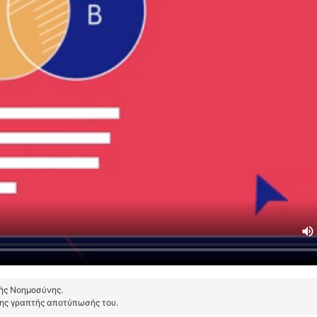
τής Νοημοσύνης.
της γραπτής αποτύπωσής του.