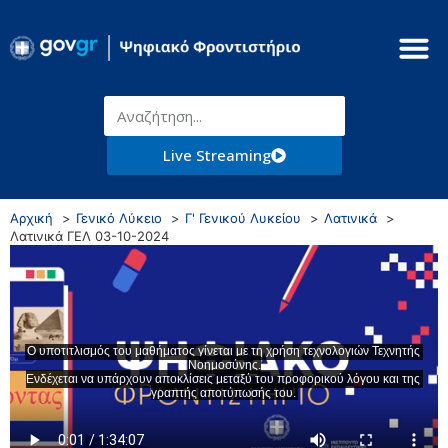
Live Streaming
Αρχική
Γενικό Λύκειο
Γ' Γενικού Λυκείου
Λατινικά
Λατινικά ΓΕΛ 03-10-2024