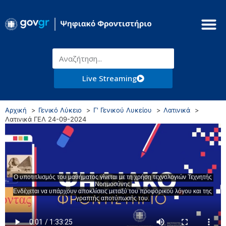
Live Streaming
Αρχική
Γενικό Λύκειο
Γ' Γενικού Λυκείου
Λατινικά
Λατινικά ΓΕΛ 24-09-2024