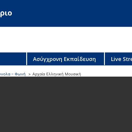
Ασύγχρονη Εκπαίδευση
Live St
ύνολα – Φωνή
Αρχαία Ελληνική Μουσική