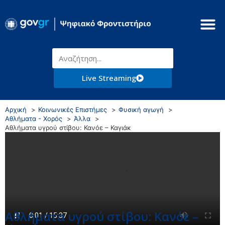
Live Streaming
Αρχική
Κοινωνικές Επιστήμες
Φυσική αγωγή
Αθλήματα - Χορός
Άλλα
Αθλήματα υγρού στίβου: Κανόε – Καγιάκ
Αθλήματα υγρού στίβου: Κανόε –