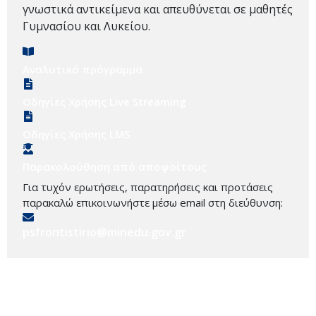
γνωστικά αντικείμενα και απευθύνεται σε μαθητές
Γυμνασίου και Λυκείου.
Αναλυτικό πρόγραμμα
Οδηγίες Χρήσης Live Streaming
Οδηγίες Χρήσης LMS
Παρακολούθηση από αποφοίτους
Για τυχόν ερωτήσεις, παρατηρήσεις και προτάσεις
παρακαλώ επικοινωνήστε μέσω email στη διεύθυνση:
psfrontistirio@minedu.gov.gr