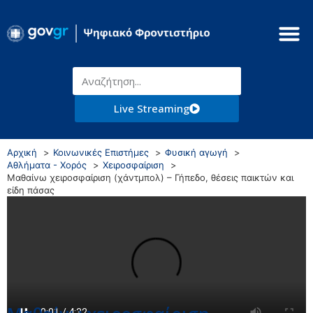
Live Streaming
Αρχική
Κοινωνικές Επιστήμες
Φυσική αγωγή
Αθλήματα - Χορός
Χειροσφαίριση
Μαθαίνω χειροσφαίριση (χάντμπολ) – Γήπεδο, θέσεις παικτών και
είδη πάσας