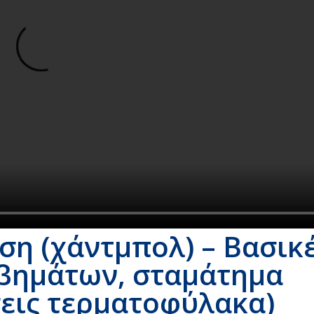
η (χάντμπολ) – Βασικ
 βημάτων, σταμάτημα
εις τερματοφύλακα)