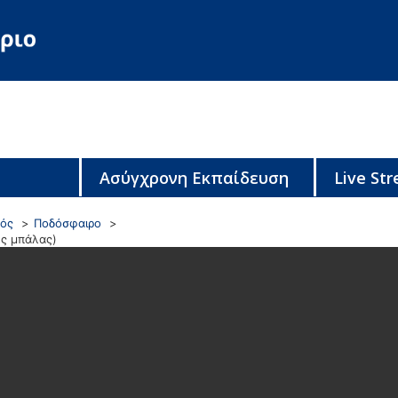
Ασύγχρονη Εκπαίδευση
Live St
ρός
Ποδόσφαιρο
ης μπάλας)