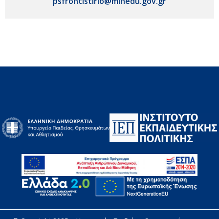
psfrontistirio@minedu.gov.gr