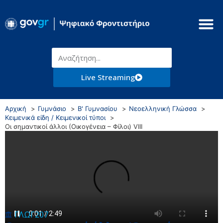
Live Streaming
Αρχική
Γυμνάσιο
Β' Γυμνασίου
Νεοελληνική Γλώσσα
Κειμενικά είδη / Κειμενικοί τύποι
Οι σημαντικοί άλλοι (Οικογένεια – Φίλοι) VIII
ΓΛΩΓ207