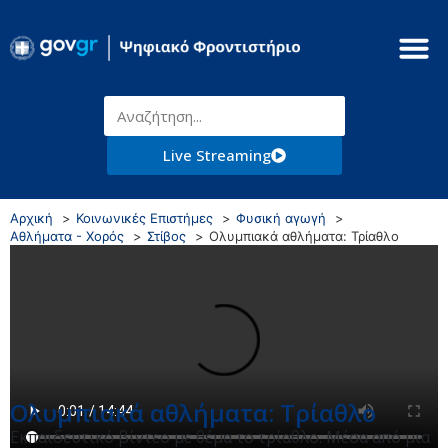
Live Streaming
Αρχική
Κοινωνικές Επιστήμες
Φυσική αγωγή
Αθλήματα - Χορός
Στίβος
Ολυμπιακά αθλήματα: Τρίαθλο
Ολυμπιακά αθλήματα: Τρίαθλο
Εκπαιδευτικό βίντεο με θέμα το τρίαθλο. Μέσα από μια