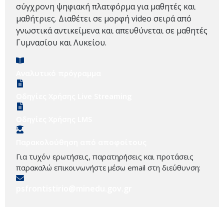
σύγχρονη ψηφιακή πλατφόρμα για μαθητές και
μαθήτριες. Διαθέτει σε μορφή video σειρά από
γνωστικά αντικείμενα και απευθύνεται σε μαθητές
Γυμνασίου και Λυκείου.
Αναλυτικό πρόγραμμα
Οδηγίες Χρήσης Live Streaming
Οδηγίες Χρήσης LMS
Παρακολούθηση από αποφοίτους
Για τυχόν ερωτήσεις, παρατηρήσεις και προτάσεις
παρακαλώ επικοινωνήστε μέσω email στη διεύθυνση:
psfrontistirio@minedu.gov.gr