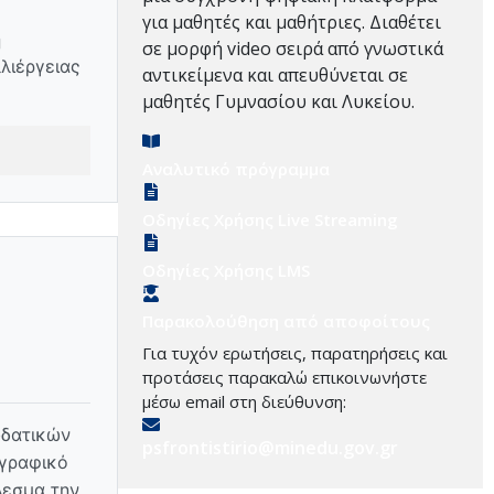
για μαθητές και μαθήτριες. Διαθέτει
η
σε μορφή video σειρά από γνωστικά
λιέργειας
αντικείμενα και απευθύνεται σε
μαθητές Γυμνασίου και Λυκείου.
Αναλυτικό πρόγραμμα
Οδηγίες Χρήσης Live Streaming
Οδηγίες Χρήσης LMS
Παρακολούθηση από αποφοίτους
Για τυχόν ερωτήσεις, παρατηρήσεις και
προτάσεις παρακαλώ επικοινωνήστε
μέσω email στη διεύθυνση:
υδατικών
psfrontistirio@minedu.gov.gr
ογραφικό
λεσμα την