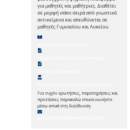
για μαθητές και μαθήτριες. Διαθέτει
σε μορφή video σειρά από γνωστικά
αντικείμενα και απευθύνεται σε
μαθητές Γυμνασίου και Λυκείου.
Αναλυτικό πρόγραμμα
Οδηγίες Χρήσης Live Streaming
Οδηγίες Χρήσης LMS
Παρακολούθηση από αποφοίτους
Για τυχόν ερωτήσεις, παρατηρήσεις και
προτάσεις παρακαλώ επικοινωνήστε
μέσω email στη διεύθυνση:
psfrontistirio@minedu.gov.gr