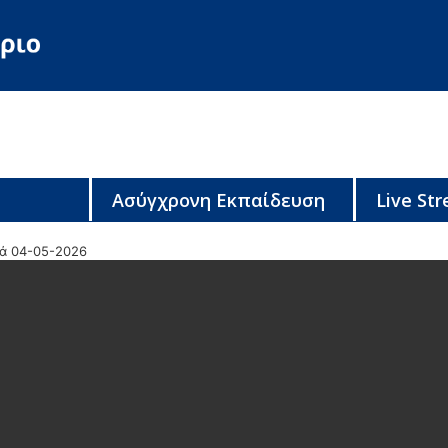
Ασύγχρονη Εκπαίδευση
Live St
κά 04-05-2026